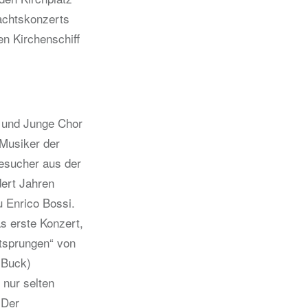
achtskonzerts
en Kirchenschiff
r und Junge Chor
 Musiker der
Besucher aus der
dert Jahren
u Enrico Bossi.
s erste Konzert,
tsprungen“ von
e Buck)
 nur selten
 Der