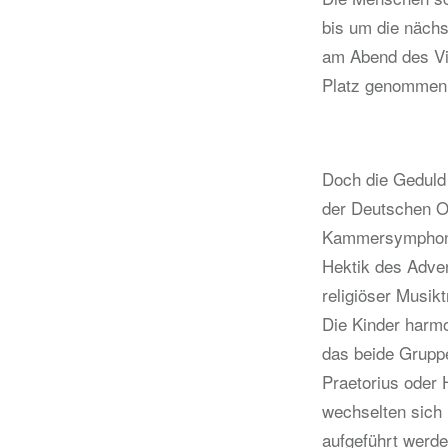
bis um die näch
am Abend des Vie
Platz genommen h
Doch die Geduld
der Deutschen Op
Kammersymphonie 
Hektik des Adven
religiöser Musik
Die Kinder harm
das beide Gruppe
Praetorius oder H
wechselten sich 
aufgeführt werd