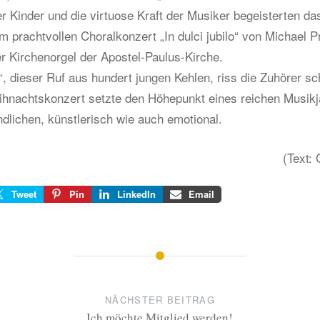
 Kinder und die virtuose Kraft der Musiker begeisterten da
m prachtvollen Choralkonzert „In dulci jubilo“ von Michael P
r Kirchenorgel der Apostel-Paulus-Kirche.
“, dieser Ruf aus hundert jungen Kehlen, riss die Zuhörer sc
hnachtskonzert setzte den Höhepunkt eines reichen Musikja
dlichen, künstlerisch wie auch emotional.
(Text: 
Tweet
Pin
LinkedIn
Email
NÄCHSTER BEITRAG
Ich möchte Mitglied werden!