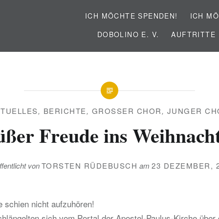
ICH MÖCHTE SPENDEN!
ICH MÖ
DOBOLINO E. V.
AUFTRITTE
KTUELLES
,
BERICHTE
,
GROSSER CHOR
,
JUNGER CH
üßer Freude ins Weihnacht
ffentlicht von
TORSTEN RÜDEBUSCH
am
23 DEZEMBER, 
e schien nicht aufzuhören!
längelten sich vom Portal der Apostel-Paulus-Kirche über 