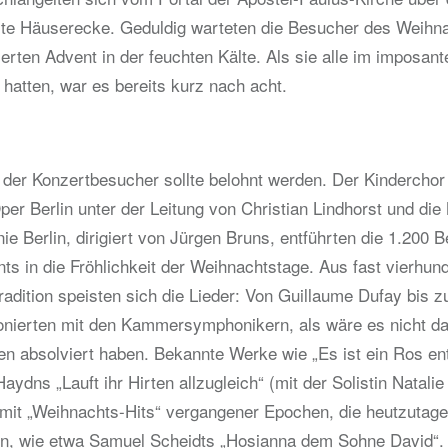
ste Häuserecke. Geduldig warteten die Besucher des Weihn
rten Advent in der feuchten Kälte. Als sie alle im imposant
atten, war es bereits kurz nach acht.
 der Konzertbesucher sollte belohnt werden. Der Kindercho
er Berlin unter der Leitung von Christian Lindhorst und die
Berlin, dirigiert von Jürgen Bruns, entführten die 1.200 
ts in die Fröhlichkeit der Weihnachtstage. Aus fast vierhun
tradition speisten sich die Lieder: Von Guillaume Dufay bis z
onierten mit den Kammersymphonikern, als wäre es nicht da
n absolviert haben. Bekannte Werke wie „Es ist ein Ros en
aydns „Lauft ihr Hirten allzugleich“ (mit der Solistin Natali
mit „Weihnachts-Hits“ vergangener Epochen, die heutzutage
en, wie etwa Samuel Scheidts „Hosianna dem Sohne David“.