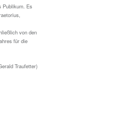
s Publikum. Es
raetorius,
hließlich von den
hres für die
Gerald Traufetter)