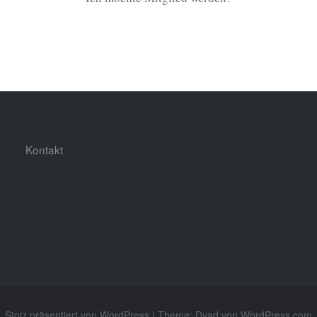
Kontakt
Stolz präsentiert von WordPress
|
Theme: Dyad von
WordPress.com