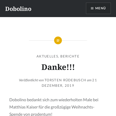
Direkt
Dobolino
MENÜ
zum
Inhalt
AKTUELLES
,
BERICHTE
Danke!!!
Veröffentlicht von
TORSTEN RÜDEBUSCH
am
21
DEZEMBER, 2019
Dobolino bedankt sich zum wiederholten Male bei
Matthias Kaiser für die großzügige Weihnachts-
Spende von
prodentum!