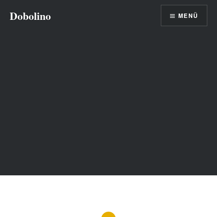
Direkt
Dobolino
MENÜ
zum
Inhalt