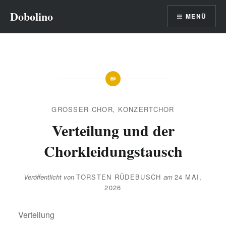
Direkt
Dobolino
MENÜ
zum
Inhalt
GROSSER CHOR
,
KONZERTCHOR
Verteilung und der
Chorkleidungstausch
Veröffentlicht von
TORSTEN RÜDEBUSCH
am
24 MAI,
2026
Verteilung