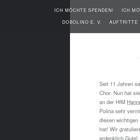
ICH MÖCHTE SPENDEN!
ICH MÖ
DOBOLINO E. V.
AUFTRITTE
Seit 11 Jahren s
Chor. Nun hat si
an der HfM
Hanns
Polina sehr verm
diesen wichtigen 
hat! Wir gratulie
erdenklich Gute!