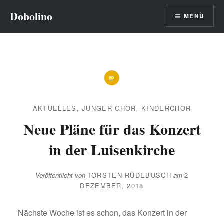
Direkt
Dobolino
MENÜ
zum
Inhalt
AKTUELLES
,
JUNGER CHOR
,
KINDERCHOR
Neue Pläne für das Konzert
in der Luisenkirche
Veröffentlicht von
TORSTEN RÜDEBUSCH
am
2
DEZEMBER, 2018
Nächste Woche ist es schon, das Konzert in der