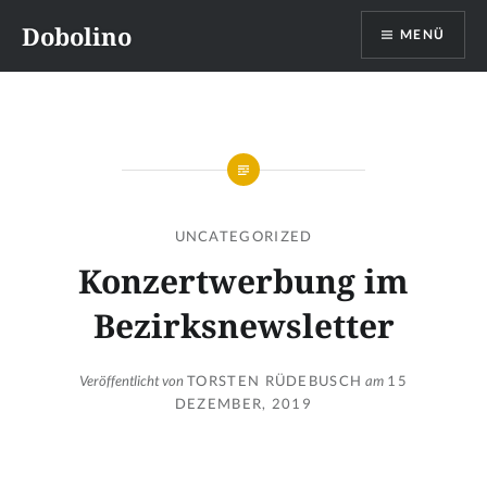
Direkt
Dobolino
MENÜ
zum
Inhalt
UNCATEGORIZED
Konzertwerbung im
Bezirksnewsletter
Veröffentlicht von
TORSTEN RÜDEBUSCH
am
15
DEZEMBER, 2019