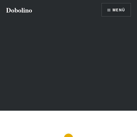
Direkt
Dobolino
MENÜ
zum
Inhalt