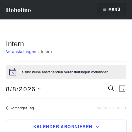
Direkt
Dobolino
MENÜ
zum
Inhalt
Intern
Veranstaltungen
Intern
Veranstaltungen
Es sind keine anstehenden Veranstaltungen vorhanden.
Hinweis
für
August
8/8/2026
Veranst
Ver
SUCHE
TAG
8,
Ans
Datum
Suche
wählen.
Nav
2026
und
Vorheriger Tag
NÄCHSTER TAG
Ansicht
KALENDER ABONNIEREN
Navigat